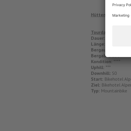
Hütten Einkehr:
Gas
Tourdaten
Dauer:
Tagestour
Länge:
71 km
Bergauf:
1.230
Bergab:
1.230
Kondition:
****
Uphill:
***
Downhill:
S0
Start:
Bikehotel Alpe
Ziel:
Bikehotel Alpen
Typ:
Mountainbike