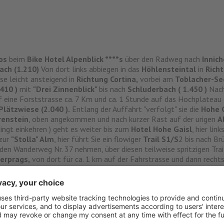
os
beim
Bike Hotel Alpenblick ****s
über den Radweg nach
Innic
ach (1.210)
Von dort links abbiegen in das
Höhlensteintal
in
Richt
se leicht ansteigend in
Richtung Cortina,
vorbei am
Toblacher-See
410 )
mit
"Drei Zinnenblick"
bis nach
Schluderbach ( 1.450 )
Nach
 eine Forststrasse ca. 7 Km und ca. 1 Stunde auf das Hochplateau
Plätzwiese (2.040 ).
Entlang der Auffahrt "verfolgt" sie die
Hohe 
renstein
, oben angekommen und nach kurzer Rast auf der urigen
A
ingt einkehren ) geht es weiter bis zum
Hotel Hohe Gaisl
, hier lin
zur
"Stolla" Alm
, hier führt Sie ein flowiger
Trail S1/S
2 bis nach Br
den Wanderweg Nr. 37 nehmen, über diesen teilweise spritzigen Trai
erprags,
von dort für ca. 1 km auf der Fahrstrasse und dann recht
ng
Niederdorf, Toblach
zum Ausgangspunkt nach
Sexten/Moos
z
rück.
iese einen Abstecher zum Strudelkopf (2.400m) ca. 300 hm mit tr
n Dolomiten