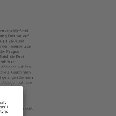
hen
anschließend
ung Cortina
, auf
 ( 1.260)
und
 der Ferienanlage
 der
Pragser
Gaisl
, die
Drei
lmhütte
ks abbiegen auf den
ückele. Gleich nach
l gelangen Sie nach
s abbiegen auf dem
um
Bike Hotel
aumhafter Aussicht