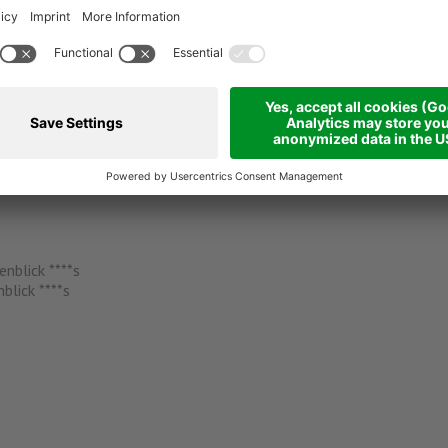
thof Alte Säge, Dürensee, Dürensteinhütte, Plätzwiesenhütte, St
nblick ****s
blick ****s