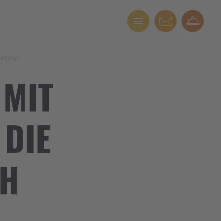
H PRAGS
 MIT
 DIE
CH