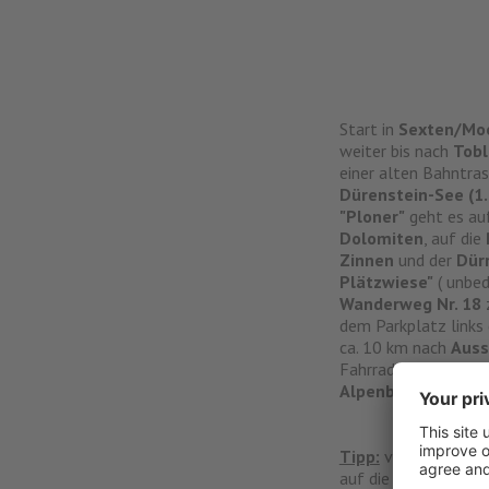
Start in
Sexten/Mo
weiter bis nach
Tobl
einer alten Bahntras
Dürenstein-See (1.
"Ploner"
geht es auf
Dolomiten
, auf die
Zinnen
und der
Dür
Plätzwiese"
( unbed
Wanderweg Nr. 18
dem Parkplatz links 
ca. 10 km nach
Auss
Fahrradweg Richtu
Alpenblick ****s
zu
Tipp:
von der Plätzw
auf die umliegende