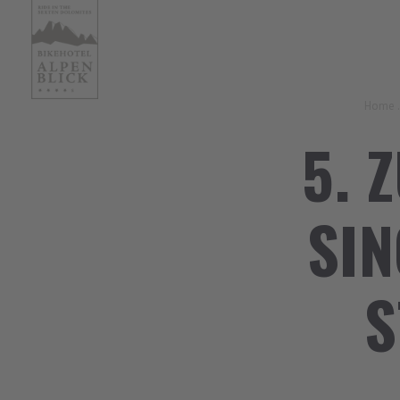
Home
.
5. 
SIN
S