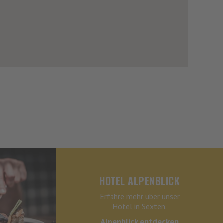
HOTEL ALPENBLICK
Erfahre mehr über unser
Hotel in Sexten.
Alpenblick entdecken