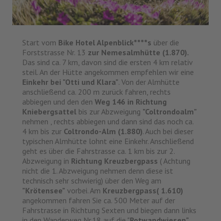
Start vom
Bike Hotel Alpenblick****s
über die
Forststrasse Nr. 13
zur Nemesalmhütte (1.870).
Das sind ca. 7 km, davon sind die ersten 4 km relativ
steil. An der Hütte angekommen empfehlen wir eine
Einkehr bei "Otti und Klara"
. Von der Almhütte
anschließend ca. 200 m zurück fahren, rechts
abbiegen und den den
Weg 146 in Richtung
Kniebergsattel
bis zur Abzweigung
"Coltrondoalm"
nehmen , rechts abbiegen und dann sind das noch ca.
4 km bis zur
Coltrondo-Alm (1.880)
. Auch bei dieser
typischen Almhütte lohnt eine Einkehr. Anschließend
geht es über die Fahrstrasse ca. 1 km bis zur 2.
Abzweigung in
Richtung Kreuzbergpass
( Achtung
nicht die 1. Abzweigung nehmen denn diese ist
technisch sehr schwierig) über den Weg am
"Krötensee"
vorbei. Am
Kreuzbergpass( 1.610)
angekommen fahren Sie ca. 500 Meter auf der
Fahrstrasse in Richtung Sexten und biegen dann links
in den Wanderweg Nr.18 auf die "
Rotwandwiesen"