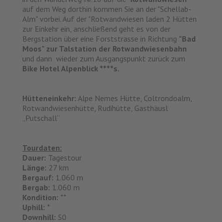
auf dem Weg dorthin kommen Sie an der "Schellab-
Alm" vorbei. Auf der "Rotwandwiesen laden 2 Hütten
zur Einkehr ein, anschließend geht es von der
Bergstation über eine Forststrasse in Richtung
"Bad
Moos" zur Talstation der Rotwandwiesenbahn
und dann wieder zum Ausgangspunkt zurück zum
Bike Hotel Alpenblick ****s.
Hütteneinkehr:
Alpe Nemes Hütte, Coltrondoalm,
Rotwandwiesenhütte, Rudihütte, Gasthäusl
„Putschall“
Tourdaten:
Dauer:
Tagestour
Länge:
27 km
Bergauf:
1.060 m
Bergab:
1.060 m
Kondition:
**
Uphill:
*
Downhill:
S0