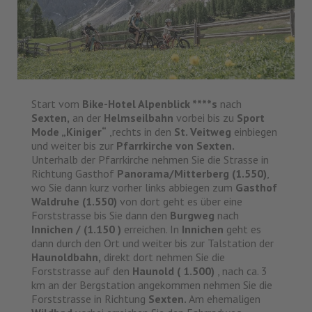
Start vom
Bike-Hotel Alpenblick ****s
nach
Sexten,
an der
Helmseilbahn
vorbei bis zu
Sport
Mode „Kiniger“
,rechts in den
St. Veitweg
einbiegen
und weiter bis zur
Pfarrkirche von Sexten.
Unterhalb der Pfarrkirche nehmen Sie die Strasse in
Richtung Gasthof
P
anorama/Mitterberg (1.550)
,
wo Sie dann kurz vorher links abbiegen zum
Gasthof
Waldruhe (1.550)
von dort geht es über eine
Forststrasse bis Sie dann den
Burgweg
nach
Innichen / (1.150 )
erreichen. In
Innichen
geht es
dann durch den Ort und weiter bis zur Talstation der
Haunoldbahn,
direkt dort nehmen Sie die
Forststrasse auf den
Haunold ( 1.500)
, nach ca. 3
km an der Bergstation angekommen nehmen Sie die
Forststrasse in Richtung
Sexten.
Am ehemaligen