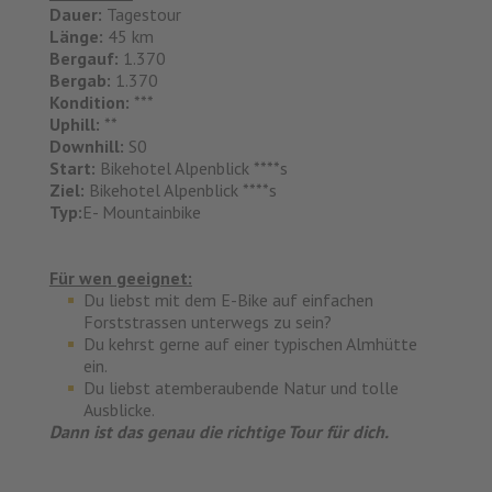
Dauer:
Tagestour
Länge:
45 km
Bergauf:
1.370
Bergab:
1.370
Kondition:
***
Uphill:
**
Downhill:
S0
Start:
Bikehotel Alpenblick ****s
Ziel:
Bikehotel Alpenblick ****s
Typ:
E- Mountainbike
Für wen geeignet:
Du liebst mit dem E-Bike auf einfachen
Forststrassen unterwegs zu sein?
Du kehrst gerne auf einer typischen Almhütte
ein.
Du liebst atemberaubende Natur und tolle
Ausblicke.
Dann ist das genau die richtige Tour für dich.