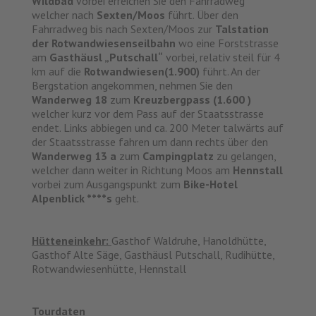
Wildbad
vorbei erreichen Sie den Fahrradweg
welcher nach
Sexten/Moos
führt. Über den
Fahrradweg bis nach Sexten/Moos zur
Talstation
der Rotwandwiesenseilbahn
wo eine Forststrasse
am
Gasthäusl „Putschall“
vorbei, relativ steil für 4
km auf die
Rotwandwiesen(1.900)
führt. An der
Bergstation angekommen, nehmen Sie den
Wanderweg 18
zum
Kreuzbergpass (1.600 )
welcher kurz vor dem Pass auf der Staatsstrasse
endet. Links abbiegen und ca. 200 Meter talwärts auf
der Staatsstrasse fahren um dann rechts über den
Wanderweg 13 a
zum
Campingplatz
zu gelangen,
welcher dann weiter in Richtung Moos am
Hennstall
vorbei zum Ausgangspunkt zum
Bike-Hotel
Alpenblick ****s
geht.
Hütteneinkehr:
Gasthof Waldruhe, Hanoldhütte,
Gasthof Alte Säge, Gasthäusl Putschall, Rudihütte,
Rotwandwiesenhütte, Hennstall
Tourdaten