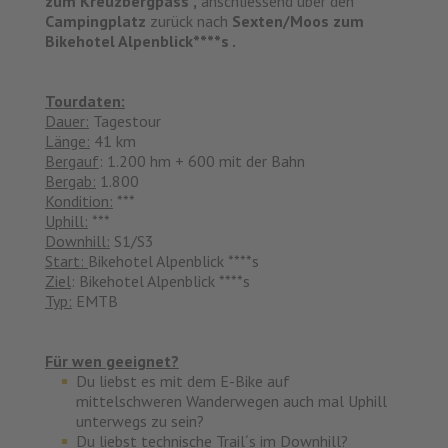
zum Kreuzbergpass",
anschliessend über den
Campingplatz
zurück nach
Sexten/Moos zum
Bikehotel Alpenblick****s .
Tourdaten:
Dauer:
Tagestour
Länge:
41 km
Bergauf
: 1.200 hm + 600 mit der Bahn
Bergab:
1.800
Kondition:
***
Uphill:
***
Downhill:
S1/S3
Start:
Bikehotel Alpenblick ****s
Ziel
: Bikehotel Alpenblick ****s
Typ:
EMTB
Für wen geeignet?
Du liebst es mit dem E-Bike auf
mittelschweren Wanderwegen auch mal Uphill
unterwegs zu sein?
Du liebst technische Trail´s im Downhill?