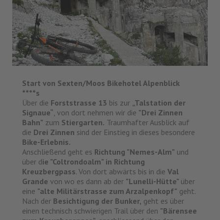
Start von Sexten/Moos Bikehotel Alpenblick
****s
Über die
Forststrasse 13
bis zur
„Talstation der
Signaue“
, von dort nehmen wir die
"Drei Zinnen
Bahn"
zum
Stiergarten.
Traumhafter Ausblick auf
die
Drei Zinnen
sind der Einstieg in dieses besondere
Bike-Erlebnis.
Anschließend geht es
Richtung "Nemes-Alm"
und
über d
ie "Coltrondoalm" in Richtung
Kreuzbergpass
. Von dort abwärts bis in die
Val
Grande
von wo es dann ab der
"Lunelli-Hütte"
über
eine
"alte Militärstrasse zum Arzalpenkopf"
geht.
Nach der
Besichtigung der Bunker,
geht es über
einen technisch schwierigen Trail über den
"Bärensee