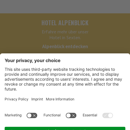
HOTEL ALPENBLICK
Erfahre mehr über unser
Hotel in Sexten.
Alpenblick entdecken
HOTEL ALPENBLICK
LINKS
PARTNER
BIKE-NEWSLETTER