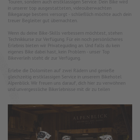
Touren, sondern auch erstklassigen Service. Dein Bike wird
in unserer top ausgestatteten, videoüberwachten
Bikegarage bestens versorgt - schließlich möchte auch dein
treuer Begleiter gut übernachten.
Wenn du deine Bike-Skills verbessern möchtest, stehen
Technikkurse zur Verfügung. Für ein noch persönlicheres
Erlebnis bieten wir Privateguiding an. Und falls du kein
eigenes Bike dabei hast, kein Problem - unser Top
Bikeverleih steht dir zur Verfügung.
Erlebe die Dolomiten auf zwei Rädern und genieße
gleichzeitig erstklassigen Service in unserem Bikehotel
Alpenblick. Wir freuen uns darauf, dich hier zu verwöhnen
und unvergessliche Bikerlebnisse mit dir zu teilen