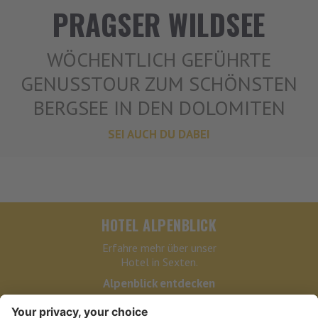
PRAGSER WILDSEE
WÖCHENTLICH GEFÜHRTE
GENUSSTOUR ZUM SCHÖNSTEN
BERGSEE IN DEN DOLOMITEN
SEI AUCH DU DABEI
HOTEL ALPENBLICK
Erfahre mehr über unser
Hotel in Sexten.
Alpenblick entdecken