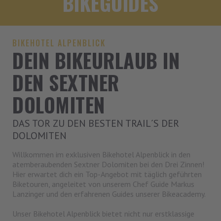
BIKEGUIDES
BIKEHOTEL ALPENBLICK
DEIN BIKEURLAUB IN
DEN SEXTNER
DOLOMITEN
DAS TOR ZU DEN BESTEN TRAIL´S DER
DOLOMITEN
Willkommen im exklusiven Bikehotel Alpenblick in den
atemberaubenden Sextner Dolomiten bei den Drei Zinnen!
Hier erwartet dich ein Top-Angebot mit täglich geführten
Biketouren, angeleitet von unserem Chef Guide Markus
Lanzinger und den erfahrenen Guides unserer Bikeacademy.
Unser Bikehotel Alpenblick bietet nicht nur erstklassige